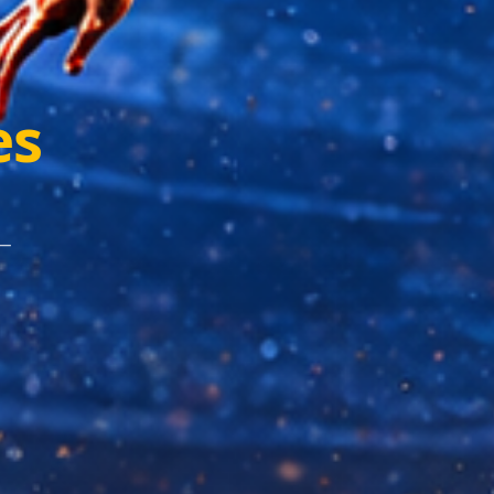
es
 —