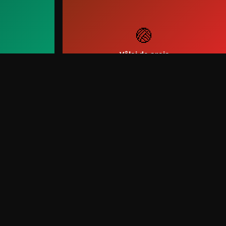
🏐
Vôlei de areia