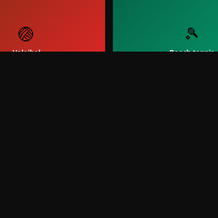
🏐
🎾
Voleibol
Beach tennis
🥅
Futsal