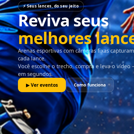
⚡ Seus lances, do seu jeito
Reviva seus
melhores lanc
Arenas esportivas com câmeras fixas capturam
cada lance.
Você escolhe o trecho, compra e leva o vídeo
em segundos.
▶ Ver eventos
Como funciona