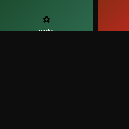
⚽
Futebol
🏀
Basquetebol